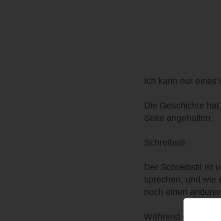
Ich kann nur eines s
Die Geschichte hat
Seite angehalten.
Schreibstil
Der Schreibstil ist 
sprechen, und wie e
noch einen anderen
Während des Lesens