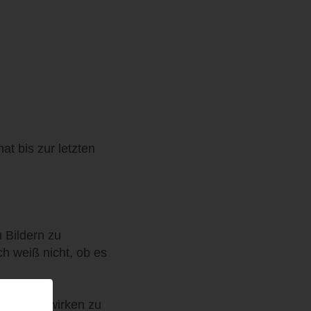
t bis zur letzten
n Bildern zu
ch weiß nicht, ob es
ie Worte wirken zu