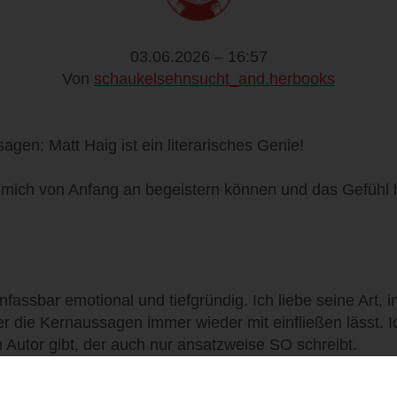
03.06.2026 – 16:57
Von
schaukelsehnsucht_and.herbooks
agen: Matt Haig ist ein literarisches Genie!
 mich von Anfang an begeistern können und das Gefühl ha
unfassbar emotional und tiefgründig. Ich liebe seine Art, i
r die Kernaussagen immer wieder mit einfließen lässt. I
 Autor gibt, der auch nur ansatzweise SO schreibt.
 habe ich das Buch immer wieder beiseitegelegt, um d