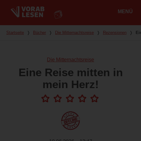
MENÜ
Hauptmenü
Du bist hier
Startseite
❭
Bücher
❭
Die Mitternachtsreise
❭
Rezensionen
❭
Ei
Die Mitternachtsreise
Eine Reise mitten in
mein Herz!