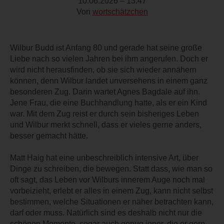
10.06.2026 – 13:47
Von
wortschätzchen
Wilbur Budd ist Anfang 80 und gerade hat seine große
Liebe nach so vielen Jahren bei ihm angerufen. Doch er
wird nicht herausfinden, ob sie sich wieder annähern
können, denn Wilbur landet unversehens in einem ganz
besonderen Zug. Darin wartet Agnes Bagdale auf ihn.
Jene Frau, die eine Buchhandlung hatte, als er ein Kind
war. Mit dem Zug reist er durch sein bisheriges Leben
und Wilbur merkt schnell, dass er vieles gerne anders,
besser gemacht hätte.
Matt Haig hat eine unbeschreiblich intensive Art, über
Dinge zu schreiben, die bewegen. Statt dass, wie man so
oft sagt, das Leben vor Wilburs innerem Auge noch mal
vorbeizieht, erlebt er alles in einem Zug, kann nicht selbst
bestimmen, welche Situationen er näher betrachten kann,
darf oder muss. Natürlich sind es deshalb nicht nur die
schönen Momente, sogar auch genug jener, die er gern