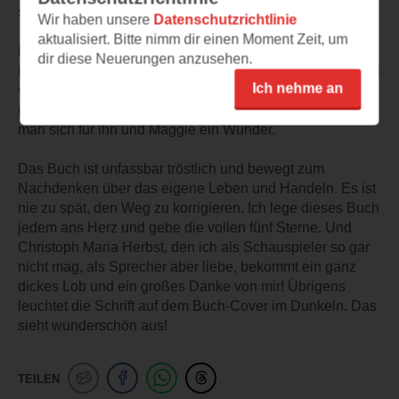
spielt.
Wir haben unsere
Datenschutzrichtlinie
aktualisiert. Bitte nimm dir einen Moment Zeit, um
Die Reise mit Wilbur durch die Stationen seines Lebens
dir diese Neuerungen anzusehen.
ist bewegend, auch mal lustig, hin und wieder traurig, und
Ich nehme an
vor allem sehr aufschlussreich. Wie er erkennt man, wo
und warum er falsch gehandelt hat. Automatisch wünscht
man sich für ihn und Maggie ein Wunder.
Das Buch ist unfassbar tröstlich und bewegt zum
Nachdenken über das eigene Leben und Handeln. Es ist
nie zu spät, den Weg zu korrigieren. Ich lege dieses Buch
jedem ans Herz und gebe die vollen fünf Sterne. Und
Christoph Maria Herbst, den ich als Schauspieler so gar
nicht mag, als Sprecher aber liebe, bekommt ein ganz
dickes Lob und ein großes Danke von mir! Übrigens
leuchtet die Schrift auf dem Buch-Cover im Dunkeln. Das
sieht wunderschön aus!
TEILEN