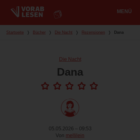
MENÜ
Hauptmenü
Du bist hier
Startseite
❭
Bücher
❭
Die Nacht
❭
Rezensionen
❭
Dana
Die Nacht
Dana
05.05.2026 – 09:53
Von
mellilein