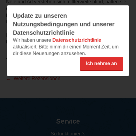
Nele und Art verstehen sich mittlerweile blind, hatten sie
doch bisher noch ein wenig Berührungsängste aufgrund
Update zu unseren
ihrer unterschiedlichen Einstellungen zum Job und zum
Leben.
Nutzungsbedingungen und unserer
Datenschutzrichtlinie
Ich freue mich nun auf Band 4, der zum Glück ja schon
Wir haben unsere
Datenschutzrichtlinie
bald erscheint.
aktualisiert. Bitte nimm dir einen Moment Zeit, um
dir diese Neuerungen anzusehen.
TEILEN
Ich nehme an
Weitere Rezensionen
Service
So funktioniert‘s