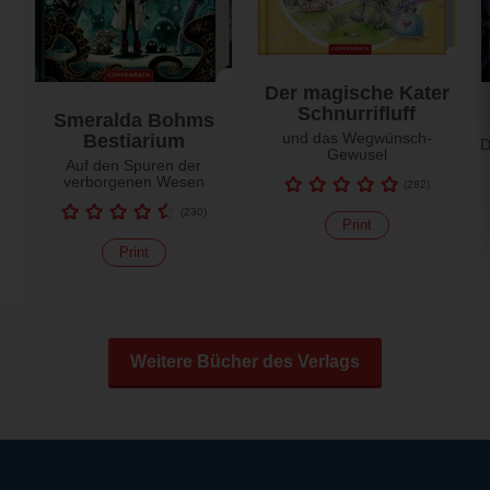
Der magische Kater
Schnurrifluff
Smeralda Bohms
und das Wegwünsch-
Bestiarium
D
Gewusel
Auf den Spuren der
verborgenen Wesen
(
282
)
(
230
)
Print
Print
Weitere Bücher des Verlags