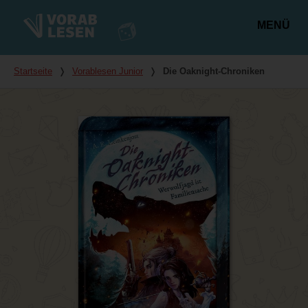
MENÜ
Hauptmenü
Du bist hier
Startseite
❭
Vorablesen Junior
❭
Die Oaknight-Chroniken