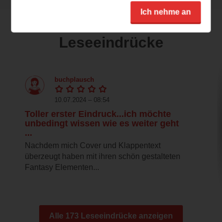
Ich nehme an
Leseeindrücke
buchplausch
10.07.2024 – 08:54
Toller erster Eindruck...ich möchte
unbedingt wissen wie es weiter geht
...
Nachdem mich Cover und Klappentext
überzeugt haben mit ihren schön gestalteten
Fantasy Elementen...
Alle 173 Leseeindrücke anzeigen