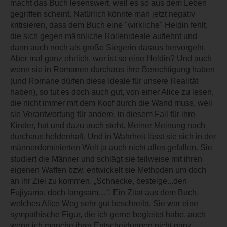
macht das Buch lesenswert, weil es so aus dem Leben
gegriffen scheint. Natürlich könnte man jetzt negativ
kritisieren, dass dem Buch eine "wirkliche" Heldin fehlt,
die sich gegen männliche Rollenideale auflehnt und
dann auch noch als große Siegerin daraus hervorgeht.
Aber mal ganz ehrlich, wer ist so eine Heldin? Und auch
wenn sie in Romanen durchaus ihre Berechtigung haben
(und Romane dürfen diese Ideale für unsere Realität
haben), so tut es doch auch gut, von einer Alice zu lesen,
die nicht immer mit dem Kopf durch die Wand muss, weil
sie Verantwortung für andere, in diesem Fall für ihre
Kinder, hat und dazu auch steht. Meiner Meinung nach
durchaus heldenhaft. Und in Wahrheit lässt sie sich in der
männerdominierten Welt ja auch nicht alles gefallen. Sie
studiert die Männer und schlägt sie teilweise mit ihren
eigenen Waffen bzw. entwickelt sie Methoden um doch
an ihr Ziel zu kommen. „Schnecke, besteige...den
Fujiyama, doch langsam…“. Ein Zitat aus dem Buch,
welches Alice Weg sehr gut beschreibt. Sie war eine
sympathische Figur, die ich gerne begleitet habe, auch
wenn ich manche ihrer Entscheidungen nicht ganz