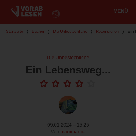
MENÜ
Hauptmenü
Du bist hier
Startseite
❭
Bücher
❭
Die Unbestechliche
❭
Rezensionen
❭
Ein 
Die Unbestechliche
Ein Lebensweg...
09.01.2024 – 15:25
Von
mammamia