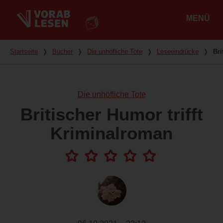
MENÜ
Hauptmenü
Du bist hier
Startseite
❭
Bücher
❭
Die unhöfliche Tote
❭
Leseeindrücke
❭
Bri
Die unhöfliche Tote
Britischer Humor trifft
Kriminalroman