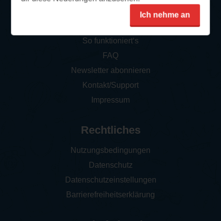
Ich nehme an
Service
So funktioniert‘s
FAQ
Newsletter abonnieren
Kontakt/Support
Impressum
Rechtliches
Nutzungsbedingungen
Datenschutz
Datenschutzeinstellungen
Barrierefreiheitserklärung