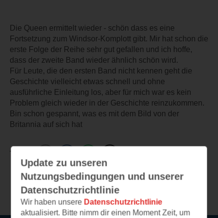
Die Queen ermittelt wieder - schön dass es eine
Fortsetzung zum Windsor-Komplott gibt. Mir hat schon die
erste Folge der Reihe sehr gut gefallen und ich hoffe,
dass der zweite Band wieder ähnlich schön wird.
Für Leute, die den ersten Band nicht kennen geht die
Geschichte vielleicht etwas schnell und ohne
ausführliche Einleitung los, aber für mich war es kein
Problem gleich wieder in der Geschichte reinzukommen.
Bin schon gespannt, was es mit dem Bild von der
Britannia auf sich hat
TEILEN
Update zu unseren
Nutzungsbedingungen und unserer
Weitere Leseeindrücke
Datenschutzrichtlinie
Wir haben unsere
Datenschutzrichtlinie
aktualisiert. Bitte nimm dir einen Moment Zeit, um