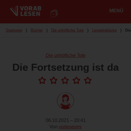
MENÜ
Hauptmenü
Du bist hier
Startseite
❭
Bücher
❭
Die unhöfliche Tote
❭
Leseeindrücke
❭
Die
Die unhöfliche Tote
Die Fortsetzung ist da
06.10.2021 – 20:41
Von
vorleseomi