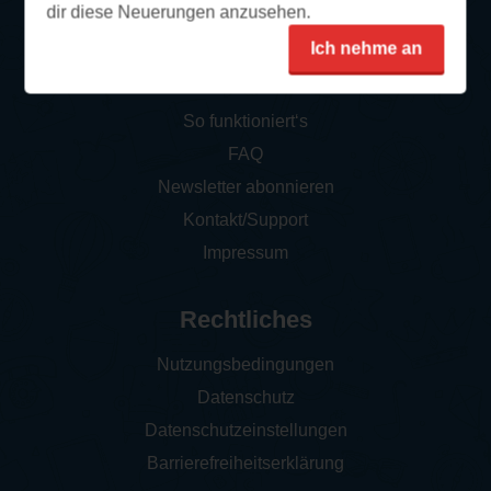
dir diese Neuerungen anzusehen.
Ich nehme an
Service
So funktioniert‘s
FAQ
Newsletter abonnieren
Kontakt/Support
Impressum
Rechtliches
Nutzungsbedingungen
Datenschutz
Datenschutzeinstellungen
Barrierefreiheitserklärung