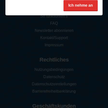
Service
Ich nehme an
So funktioniert‘s
FAQ
Newsletter abonnieren
Kontakt/Support
Impressum
Rechtliches
Nutzungsbedingungen
Datenschutz
Datenschutzeinstellungen
Barrierefreiheitserklärung
Geschäftskunden