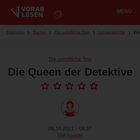
MENÜ
Hauptmenü
Du bist hier
Startseite
❭
Bücher
❭
Die unhöfliche Tote
❭
Leseeindrücke
❭
Die
Die unhöfliche Tote
Die Queen der Detektive
06.10.2021 – 08:37
Von
kaeptn