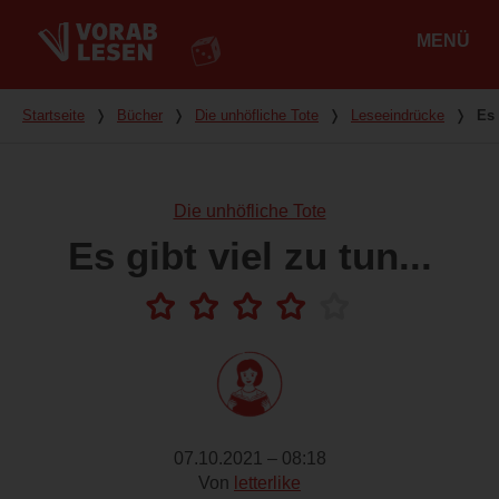
MENÜ
Hauptmenü
Du bist hier
Startseite
❭
Bücher
❭
Die unhöfliche Tote
❭
Leseeindrücke
❭
Es 
Die unhöfliche Tote
Es gibt viel zu tun...
07.10.2021 – 08:18
Von
letterlike