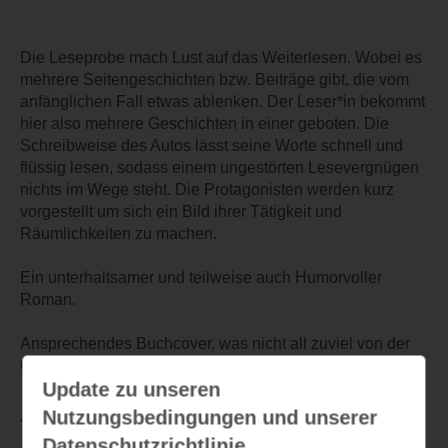
Die Leseprobe mach Lust auf das Weiterlesen. Wobei es
mehrere Seitengeschichten bzw. Beiträge gibt, die vom
anfänglichen Fall etwas ablenken. Der Leser*in bekommt
hier also mehrere Geschichten in einer geboten. Die
Schreibweise des Autos lässt seine Worte schnell und
flüssig lesen, sodass einem ungestörten Lesevergnügen
nichts im Wege steht. Die Protagonisten werden kurz
vorgestellt um sich ein Bild ihrer Tätigkeit und
Räumlichkeiten zu machen.
Ein unterhaltsamer und teilweise auch Humorvoller
Roman.
Ansprechendes Buchcover, was nicht all zuviel von der
Geschichte verrät.
Update zu unseren
Nutzungsbedingungen und unserer
TEILEN
Datenschutzrichtlinie