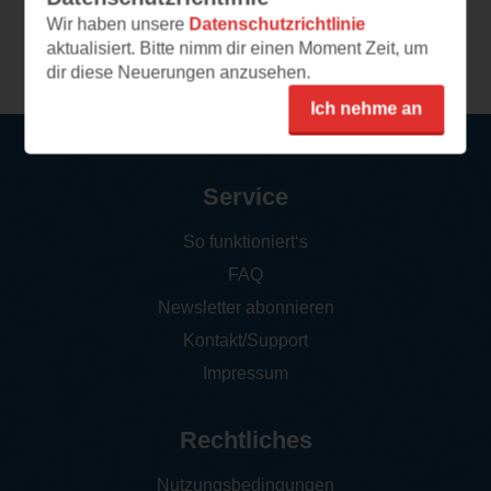
Wir haben unsere
Datenschutzrichtlinie
Weitere Leseeindrücke
aktualisiert. Bitte nimm dir einen Moment Zeit, um
dir diese Neuerungen anzusehen.
Ich nehme an
Service
So funktioniert‘s
FAQ
Newsletter abonnieren
Kontakt/Support
Impressum
Rechtliches
Nutzungsbedingungen