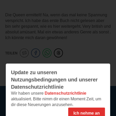
Die Queen ermittelt! Na, wenn das mal keine Spannung
verspricht. Ich habe das erste Buch nicht gelesen aber
bin sehr gespannt, wie es hier weitergeht. Very british und
absolut amüsant. Mal ein etwas anderes Genre als sonst .
Ich könnte mich daran gewöhnen!
TEILEN
Weitere Leseeindrücke
Update zu unseren
Nutzungsbedingungen und unserer
Datenschutzrichtlinie
Wir haben unsere
Datenschutzrichtlinie
aktualisiert. Bitte nimm dir einen Moment Zeit, um
Service
dir diese Neuerungen anzusehen.
Ich nehme an