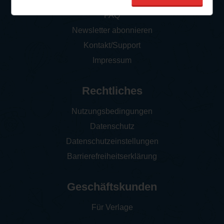
So funktioniert‘s
FAQ
Newsletter abonnieren
Kontakt/Support
Impressum
Rechtliches
Nutzungsbedingungen
Datenschutz
Datenschutzeinstellungen
Barrierefreiheitserklärung
Geschäftskunden
Für Verlage