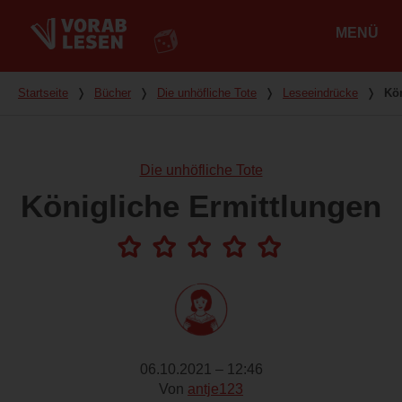
MENÜ
Hauptmenü
Du bist hier
Startseite
❭
Bücher
❭
Die unhöfliche Tote
❭
Leseeindrücke
❭
Kön
Die unhöfliche Tote
Königliche Ermittlungen
06.10.2021 – 12:46
Von
antje123