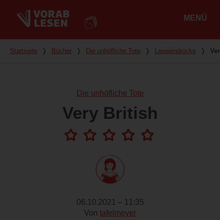
MENÜ
Hauptmenü
Du bist hier
Startseite
❭
Bücher
❭
Die unhöfliche Tote
❭
Leseeindrücke
❭
Ver
Die unhöfliche Tote
Very British
06.10.2021 – 11:35
Von
tafelmeyer