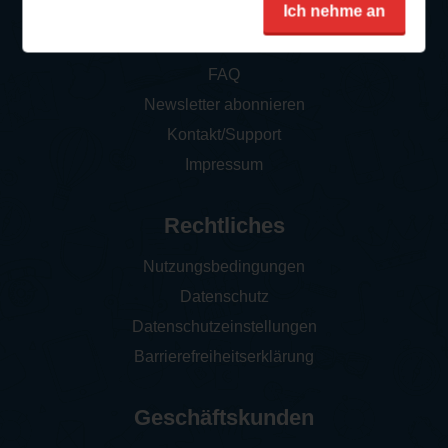
Service
Ich nehme an
So funktioniert‘s
FAQ
Newsletter abonnieren
Kontakt/Support
Impressum
Rechtliches
Nutzungsbedingungen
Datenschutz
Datenschutzeinstellungen
Barrierefreiheitserklärung
Geschäftskunden