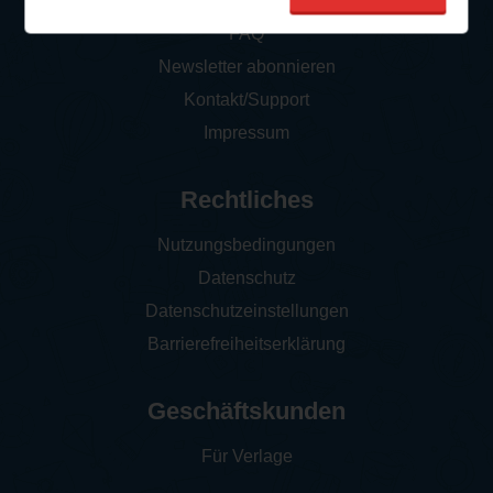
So funktioniert‘s
FAQ
Newsletter abonnieren
Kontakt/Support
Impressum
Rechtliches
Nutzungsbedingungen
Datenschutz
Datenschutzeinstellungen
Barrierefreiheitserklärung
Geschäftskunden
Für Verlage