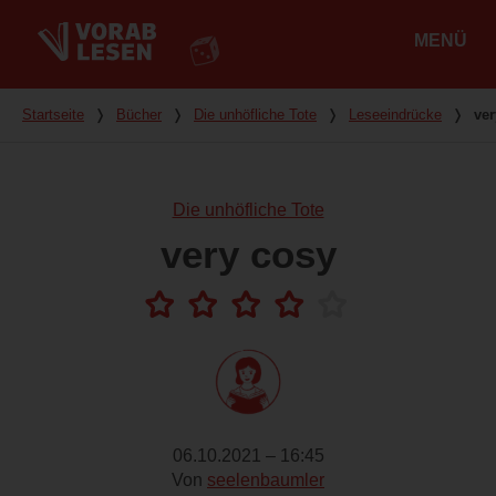
MENÜ
Hauptmenü
Du bist hier
Startseite
❭
Bücher
❭
Die unhöfliche Tote
❭
Leseeindrücke
❭
ver
Die unhöfliche Tote
very cosy
06.10.2021 – 16:45
Von
seelenbaumler