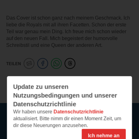
Das Cover ist schon ganz nach meinem Geschmack. Ich
liebe die Royals mit all ihren Facetten. Schon der erste
Teil war genau mein Ding. Ich freue mich schon wieder
auf den neuen Fall. Mich begeistert der humorvolle
Schreibstil und eine Queen der anderen Art.
TEILEN
Weitere Leseeindrücke
Update zu unseren
Nutzungsbedingungen und unserer
Datenschutzrichtlinie
Wir haben unsere
Datenschutzrichtlinie
aktualisiert. Bitte nimm dir einen Moment Zeit, um
Service
dir diese Neuerungen anzusehen.
Ich nehme an