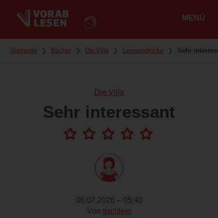
MENÜ
Hauptmenü
Du bist hier
Startseite
❭
Bücher
❭
Die Villa
❭
Leseeindrücke
❭
Sehr interess
Die Villa
Sehr interessant
06.07.2026 – 05:40
Von
tischlein