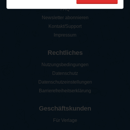
So funktioniert‘s
FAQ
Newsletter abonnieren
Kontakt/Support
Impressum
Rechtliches
Nutzungsbedingungen
Datenschutz
Datenschutzeinstellungen
Barrierefreiheitserklärung
Geschäftskunden
Für Verlage