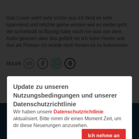
Das Cover sieht sehr schön aus ich fand es sehr
spannend und möchte gerne wissen wie es weiter geht
der schreibstil ist flüssig habe noch nie was von dem
Autor gelesen aber das gefällt mir ich liebe Horror und
das als Roman ich würde mich freuen es zu bekommen
TEILEN
Weitere Leseeindrücke
Update zu unseren
Nutzungsbedingungen und unserer
Datenschutzrichtlinie
Wir haben unsere
Datenschutzrichtlinie
aktualisiert. Bitte nimm dir einen Moment Zeit, um
Service
dir diese Neuerungen anzusehen.
Ich nehme an