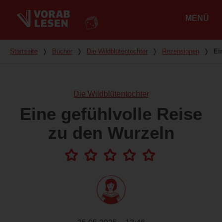
MENÜ
Hauptmenü
Du bist hier
Startseite
❭
Bücher
❭
Die Wildblütentochter
❭
Rezensionen
❭
Ei
Die Wildblütentochter
Eine gefühlvolle Reise
zu den Wurzeln