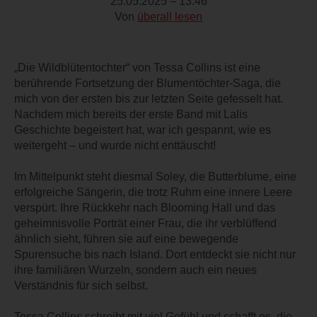
25.05.2025 – 13:46
Von
überall lesen
„Die Wildblütentochter“ von Tessa Collins ist eine
berührende Fortsetzung der Blumentöchter-Saga, die
mich von der ersten bis zur letzten Seite gefesselt hat.
Nachdem mich bereits der erste Band mit Lalis
Geschichte begeistert hat, war ich gespannt, wie es
weitergeht – und wurde nicht enttäuscht!
Im Mittelpunkt steht diesmal Soley, die Butterblume, eine
erfolgreiche Sängerin, die trotz Ruhm eine innere Leere
verspürt. Ihre Rückkehr nach Blooming Hall und das
geheimnisvolle Porträt einer Frau, die ihr verblüffend
ähnlich sieht, führen sie auf eine bewegende
Spurensuche bis nach Island. Dort entdeckt sie nicht nur
ihre familiären Wurzeln, sondern auch ein neues
Verständnis für sich selbst.
Tessa Collins schreibt mit viel Gefühl und schafft es, die