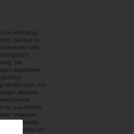
. Es wirkt ruhig,
rsion“, Genaus so
emotionaler Tiefe
ieblingsbuch
esig. Die
teigert.Besonders
glaublich
g werden lässt. Ihre
erzeugen dennoch
 bedrückende
 ist. Aus kleinen
einer fehlenden
r Unruhe. Gerade
 wächst, konnte ich