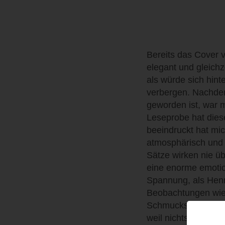
Bereits das Cover v
elegant und gleichz
als würde sich hint
verbergen. Nachdem
geworden ist, war 
Leseprobe hat diese
beeindruckt hat mic
atmosphärisch und m
Sätze wirken nie ü
eine enorme emotio
Spannung, als Henr
Beobachtungen wie 
Schmuckschatulle, 
weil nichts vorschn