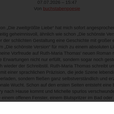
07.07.2026 – 15:47
Von
buchstabenpoesie
on „Die zweitgrößte Liebe“ hat mich sofort angesprochen
eitig geheimnisvoll, ähnlich wie schon „Die schönste Ve
er der schlichten Gestaltung eine Geschichte mit großer 
 „Die schönste Version“ für mich zu einem absoluten L
meine Vorfreude auf Ruth-Maria Thomas' neuen Roman ri
 Erwartungen nicht nur erfüllt, sondern sogar noch ges
h wieder der Schreibstil. Ruth-Maria Thomas schreibt un
it einer sprachlichen Präzision, die jede Szene lebendi
berladen, sondern fließen ganz selbstverständlich und 
nale Wucht. Schon auf den ersten Seiten entsteht eine
y nach Hause kommt und Michelle spurlos verschwunden
einem offenen Fenster, einem Blutspritzer im Bad oder 
entwickelt sich ein immer stärker werdendes Gefühl de
ell erklärt wird, sondern die Angst gemeinsam mit Henry