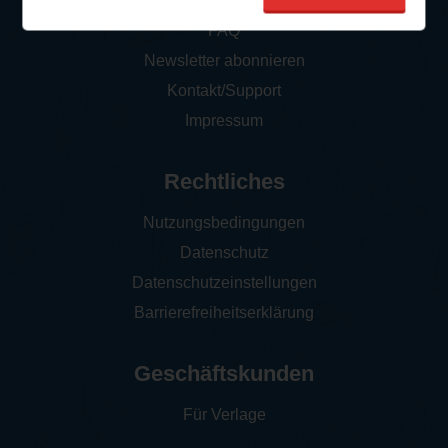
So funktioniert‘s
FAQ
Newsletter abonnieren
Kontakt/Support
Impressum
Rechtliches
Nutzungsbedingungen
Datenschutz
Datenschutzeinstellungen
Barrierefreiheitserklärung
Geschäftskunden
Für Verlage