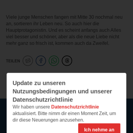
Viele junge Menschen fangen mit Mitte 30 nochmal neu
an, sortieren ihr Leben neu. So auch hier die
Hauptprotagonistin. Und es scheint anfangs auch Alles
viel besser und schöner, aber als die neue Liebe nicht
mehr ganz so frisch ist, kommen auch da Zweifel.
TEILEN
Weitere Leseeindrücke
Update zu unseren
Nutzungsbedingungen und unserer
Datenschutzrichtlinie
Wir haben unsere
Datenschutzrichtlinie
aktualisiert. Bitte nimm dir einen Moment Zeit, um
Service
dir diese Neuerungen anzusehen.
Ich nehme an