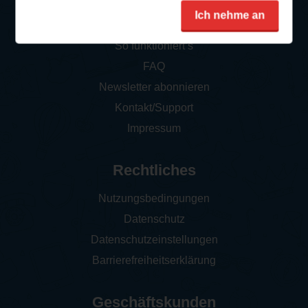
Service
Ich nehme an
So funktioniert‘s
FAQ
Newsletter abonnieren
Kontakt/Support
Impressum
Rechtliches
Nutzungsbedingungen
Datenschutz
Datenschutzeinstellungen
Barrierefreiheitserklärung
Geschäftskunden