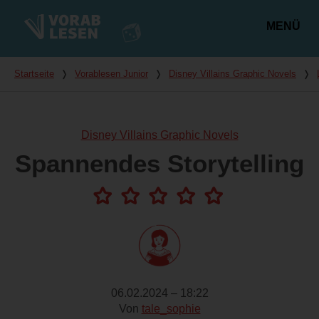
MENÜ
Hauptmenü
Du bist hier
Startseite
❭
Vorablesen Junior
❭
Disney Villains Graphic Novels
❭
Disney Villains Graphic Novels
Spannendes Storytelling
06.02.2024 – 18:22
Von
tale_sophie