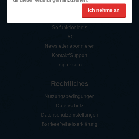
dir diese Neuerungen anzusehen.
Ich nehme an
Service
So funktioniert‘s
FAQ
Newsletter abonnieren
Kontakt/Support
Impressum
Rechtliches
Nutzungsbedingungen
Datenschutz
Datenschutzeinstellungen
Barrierefreiheitserklärung