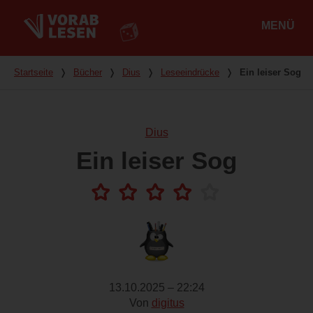
MENÜ
Hauptmenü
Du bist hier
Startseite
❭
Bücher
❭
Dius
❭
Leseeindrücke
❭
Ein leiser Sog
Dius
Ein leiser Sog
13.10.2025 – 22:24
Von
digitus