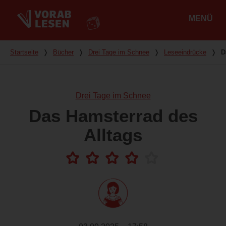
MENÜ
Hauptmenü
Du bist hier
Startseite
❭
Bücher
❭
Drei Tage im Schnee
❭
Leseeindrücke
❭
D
Drei Tage im Schnee
Das Hamsterrad des
Alltags