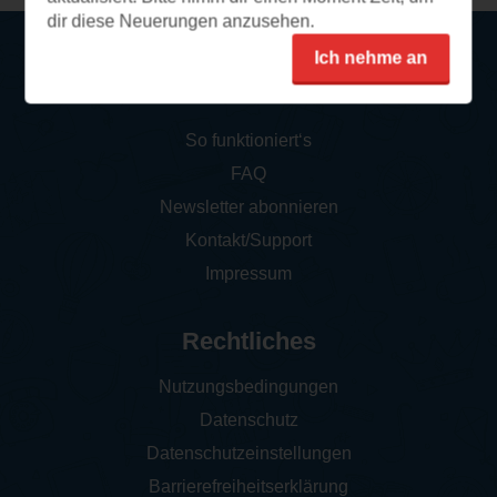
dir diese Neuerungen anzusehen.
Ich nehme an
Service
So funktioniert‘s
FAQ
Newsletter abonnieren
Kontakt/Support
Impressum
Rechtliches
Nutzungsbedingungen
Datenschutz
Datenschutzeinstellungen
Barrierefreiheitserklärung