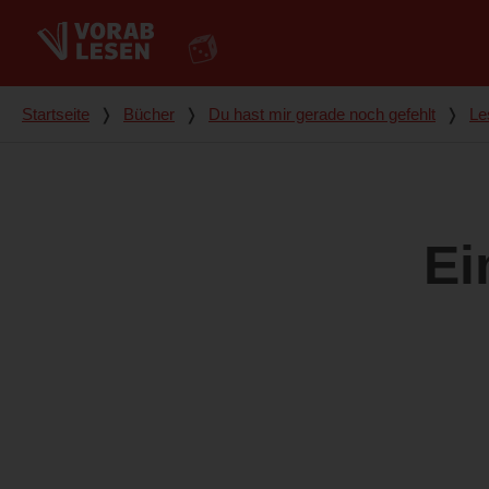
Du bist hier
Startseite
❭
Bücher
❭
Du hast mir gerade noch gefehlt
❭
Le
Ei