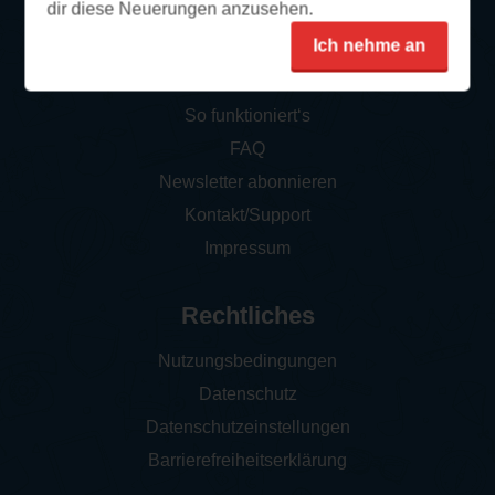
dir diese Neuerungen anzusehen.
Ich nehme an
Service
So funktioniert‘s
FAQ
Newsletter abonnieren
Kontakt/Support
Impressum
Rechtliches
Nutzungsbedingungen
Datenschutz
Datenschutzeinstellungen
Barrierefreiheitserklärung