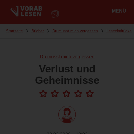
MENÜ
Hauptmenü
Du bist hier
Startseite
❭
Bücher
❭
Du musst mich vergessen
❭
Leseeindrücke
Du musst mich vergessen
Verlust und
Geheimnisse