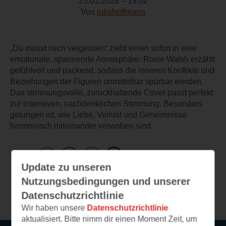
23.03.2026 – 19:02
Von
juliahoffmann
„Du musst mich vergessen“ zieht einen sofort in eine
emotionale, spannende Atmosphäre: Rosie Walsh erzählt
gefühlvoll und packend, sodass die inneren Konflikte und
Beziehungen der Figuren unmittelbar spürbar werden.
Das stimmungsvolle, zurückhaltende Cover passt perfekt
zur intensiven, nachdenklichen Stimmung. Besonders
gelungen ist, wie Liebe, Verlust und Geheimnisse
harmonisch miteinander verwoben sind.
TEILEN
Update zu unseren
Nutzungsbedingungen und unserer
Weitere Leseeindrücke
Datenschutzrichtlinie
Wir haben unsere
Datenschutzrichtlinie
aktualisiert. Bitte nimm dir einen Moment Zeit, um