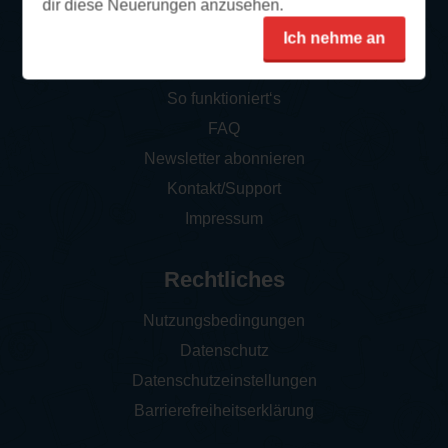
dir diese Neuerungen anzusehen.
Ich nehme an
Service
So funktioniert‘s
FAQ
Newsletter abonnieren
Kontakt/Support
Impressum
Rechtliches
Nutzungsbedingungen
Datenschutz
Datenschutzeinstellungen
Barrierefreiheitserklärung