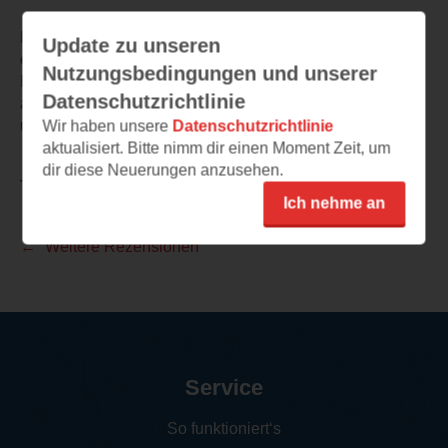
Mir hat dieses Buch sehr gut gefallen, hat es mir doch
Update zu unseren
einen ersten Einblick in die Welt der künstlichen
Nutzungsbedingungen und unserer
Intelligenz verschafft. Ich würde es jedem, der neugierig
Datenschutzrichtlinie
auf neue und auch brisante Themen unserer Zeit ist,
uneingeschränkt empfehlen.
Wir haben unsere
Datenschutzrichtlinie
aktualisiert. Bitte nimm dir einen Moment Zeit, um
dir diese Neuerungen anzusehen.
TEILEN
Ich nehme an
Weitere Rezensionen
Service
So funktioniert‘s