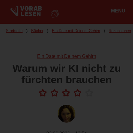
MENÜ
Hauptmenü
Du bist hier
Startseite
❭
Bücher
❭
Ein Date mit Deinem Gehirn
❭
Rezensionen
Ein Date mit Deinem Gehirn
Warum wir KI nicht zu
fürchten brauchen