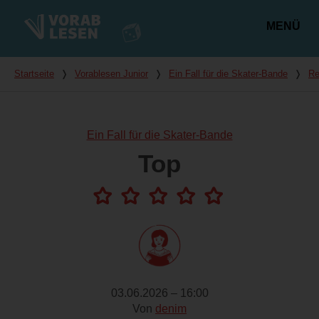
MENÜ
Hauptmenü
Du bist hier
Startseite
❭
Vorablesen Junior
❭
Ein Fall für die Skater-Bande
❭
Re
Ein Fall für die Skater-Bande
Top
03.06.2026 – 16:00
Von
denim