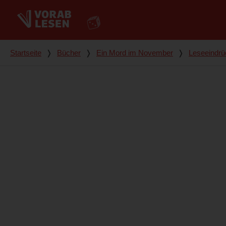
Du bist hier
Startseite
❭
Bücher
❭
Ein Mord im November
❭
Leseeindrü