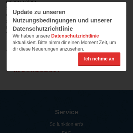
einem in Atem
Samantha Hayes hat einen flüssigen Schreibstil und die
Update zu unseren
einzelnen Kapiteln enden oft mit einem Cliffhanger der es
Nutzungsbedingungen und unserer
schwer macht das Buch aus der Hand zu legen.
Und doch lässt mich die Auflösung etwas ratlos zurück.
Datenschutzrichtlinie
Trotzdem gute vier Sterne
Wir haben unsere
Datenschutzrichtlinie
aktualisiert. Bitte nimm dir einen Moment Zeit, um
dir diese Neuerungen anzusehen.
TEILEN
Ich nehme an
Weitere Rezensionen
Service
So funktioniert‘s