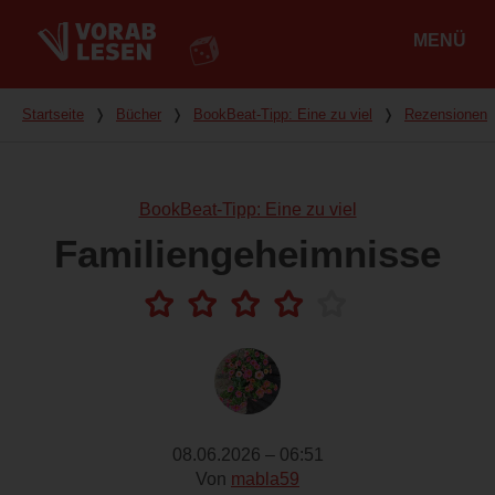
MENÜ
Hauptmenü
Du bist hier
Startseite
❭
Bücher
❭
BookBeat-Tipp: Eine zu viel
❭
Rezensionen
BookBeat-Tipp: Eine zu viel
Familiengeheimnisse
08.06.2026 – 06:51
Von
mabla59