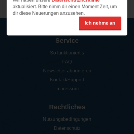
Wir haben unsere
Datenschutzrichtlinie
aktualisiert. Bitte nimm dir einen Moment Zeit, um
dir diese Neuerungen anzusehen.
Ich nehme an
Service
So funktioniert‘s
FAQ
Newsletter abonnieren
Kontakt/Support
Impressum
Rechtliches
Nutzungsbedingungen
Datenschutz