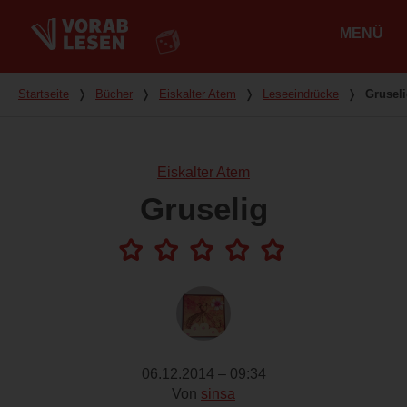
MENÜ
Hauptmenü
Du bist hier
Startseite
❭
Bücher
❭
Eiskalter Atem
❭
Leseeindrücke
❭
Grusel
Eiskalter Atem
Gruselig
06.12.2014 – 09:34
Von
sinsa