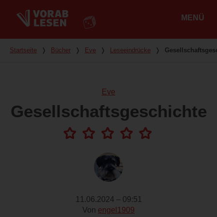
MENÜ
Hauptmenü
Du bist hier
Startseite
❭
Bücher
❭
Eve
❭
Leseeindrücke
❭
Gesellschaftsges
Eve
Gesellschaftsgeschichte
11.06.2024 – 09:51
Von
engel1909