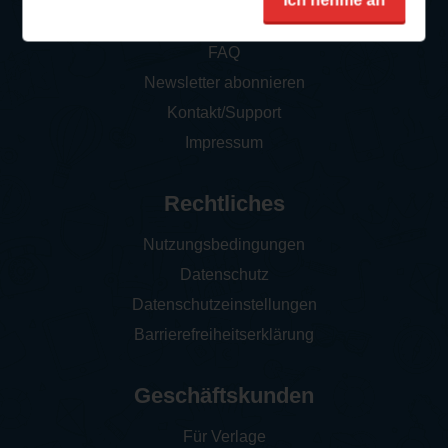
Ich nehme an
So funktioniert‘s
FAQ
Newsletter abonnieren
Kontakt/Support
Impressum
Rechtliches
Nutzungsbedingungen
Datenschutz
Datenschutzeinstellungen
Barrierefreiheitserklärung
Geschäftskunden
Für Verlage