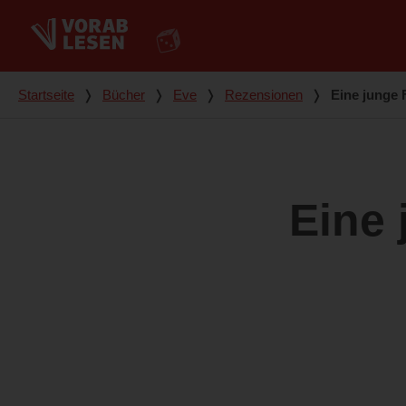
Du bist hier
Startseite
❭
Bücher
❭
Eve
❭
Rezensionen
❭
Eine junge 
Eine 