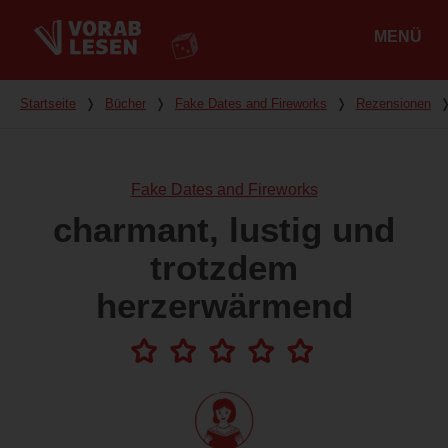
MENÜ
Hauptmenü
Du bist hier
Startseite
❭
Bücher
❭
Fake Dates and Fireworks
❭
Rezensionen
Fake Dates and Fireworks
charmant, lustig und
trotzdem
herzerwärmend