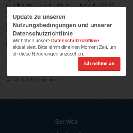
getroffen und ein sehr ehrliches, lebensnahes Werk
geschaffen.
Update zu unseren
Ihr Schreibstil ist angenehm einfach, der Lesefluss
schnell und die Sprache gut verständlich.
Nutzungsbedingungen und unserer
Die Handlung entwickelt sich in moderatem Tempo,
Datenschutzrichtlinie
sodass man problemlos in die Geschichte eintauchen
Wir haben unsere
Datenschutzrichtlinie
kann
aktualisiert. Bitte nimm dir einen Moment Zeit, um
dir diese Neuerungen anzusehen.
TEILEN
Ich nehme an
Weitere Rezensionen
Service