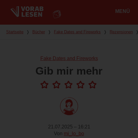
MENÜ
Hauptmenü
Du bist hier
Startseite
❭
Bücher
❭
Fake Dates and Fireworks
❭
Rezensionen
Fake Dates and Fireworks
Gib mir mehr
21.07.2025 – 16:21
Von
mi_lo_bo