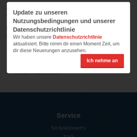
An manchen Stellen hätte ich mir die Perspektiven von
Update zu unseren
Raphael gewünscht
Nutzungsbedingungen und unserer
Mit dem Buch habe ich mich sehr wohlgefühlt und kann
Datenschutzrichtlinie
es nur weiterempfehlen.
Wir haben unsere
Datenschutzrichtlinie
aktualisiert. Bitte nimm dir einen Moment Zeit, um
dir diese Neuerungen anzusehen.
TEILEN
Ich nehme an
Weitere Rezensionen
Service
So funktioniert‘s