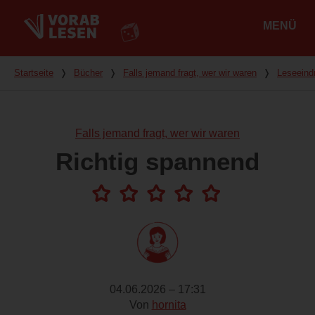
MENÜ
Hauptmenü
Du bist hier
Startseite
❭
Bücher
❭
Falls jemand fragt, wer wir waren
❭
Leseeind
Falls jemand fragt, wer wir waren
Richtig spannend
04.06.2026 – 17:31
Von
hornita