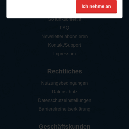
Service
Ich nehme an
So funktioniert‘s
FAQ
Newsletter abonnieren
Kontakt/Support
Impressum
Rechtliches
Nutzungsbedingungen
Datenschutz
Datenschutzeinstellungen
Barrierefreiheitserklärung
Geschäftskunden