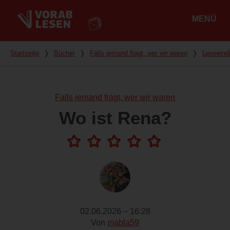
MENÜ
Hauptmenü
Du bist hier
Startseite
❭
Bücher
❭
Falls jemand fragt, wer wir waren
❭
Leseeind
Falls jemand fragt, wer wir waren
Wo ist Rena?
02.06.2026 – 16:28
Von
mabla59