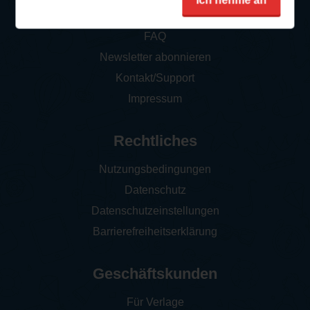
Ich nehme an
So funktioniert‘s
FAQ
Newsletter abonnieren
Kontakt/Support
Impressum
Rechtliches
Nutzungsbedingungen
Datenschutz
Datenschutzeinstellungen
Barrierefreiheitserklärung
Geschäftskunden
Für Verlage