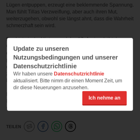
Lügen entpuppen, erzeugt eine beklemmende Spannung.
Man fühlt Tillas Verzweiflung, aber auch ihren Mut,
weiterzugehen, obwohl sie längst ahnt, dass die Wahrheit
schmerzhaft sein wird.
Der historische Hintergrund des 17. Juni verleiht dem
Ganzen zusätzliche Wucht. Die Leseprobe deutet an,
Update zu unseren
dass Tillas persönliche Suche untrennbar mit den
Nutzungsbedingungen und unserer
politischen Erschütterungen verbunden ist – und genau
Datenschutzrichtlinie
das macht neugierig: Wie weit wird sie gehen, um Rena
zu finden? Und was wird sie über sich selbst
Wir haben unsere
Datenschutzrichtlinie
herausfinden?
aktualisiert. Bitte nimm dir einen Moment Zeit, um
dir diese Neuerungen anzusehen.
Ein atmosphärischer, dichter Einstieg, der historische
Ich nehme an
Realität und persönliche Dramatik überzeugend
miteinander verwebt.
TEILEN