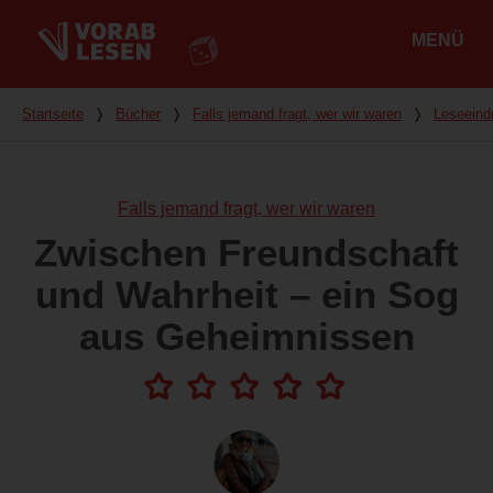
MENÜ
Hauptmenü
Du bist hier
Startseite
❭
Bücher
❭
Falls jemand fragt, wer wir waren
❭
Leseeind
Falls jemand fragt, wer wir waren
Zwischen Freundschaft
und Wahrheit – ein Sog
aus Geheimnissen