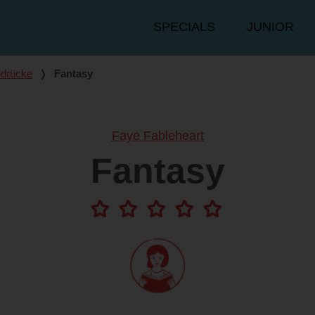
Hauptmenü
SPECIALS
JUNIOR
ndrücke
❭
Fantasy
Faye Fableheart
Fantasy