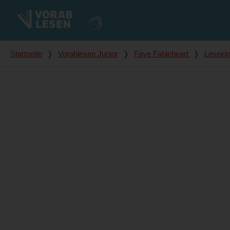
Du bist hier
Startseite
❭
Vorablesen Junior
❭
Faye Fableheart
❭
Leseei