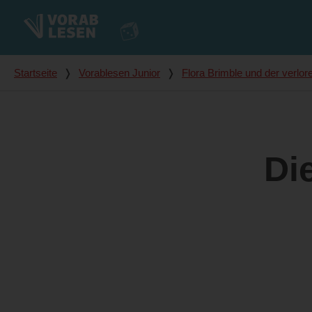
Du bist hier
Startseite
❭
Vorablesen Junior
❭
Flora Brimble und der verlor
Di