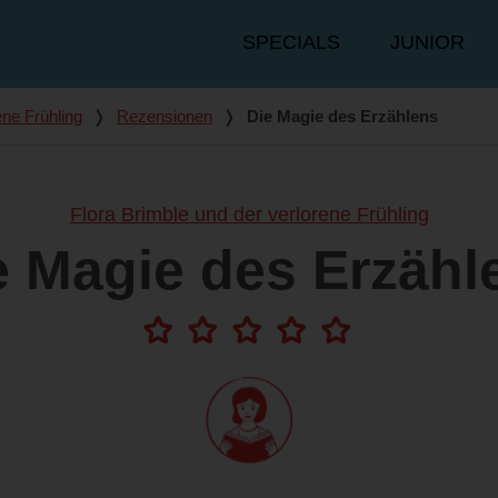
Hauptmenü
SPECIALS
JUNIOR
ene Frühling
❭
Rezensionen
❭
Die Magie des Erzählens
Flora Brimble und der verlorene Frühling
e Magie des Erzähl