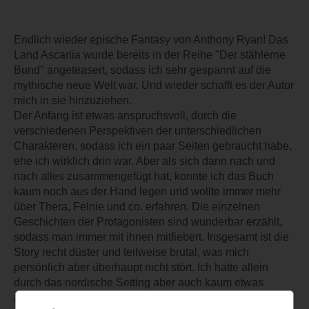
Endlich wieder epische Fantasy von Anthony Ryan! Das
Land Ascarlia wurde bereits in der Reihe "Der stählerne
Bund" angeteasert, sodass ich sehr gespannt auf die
mythische neue Welt war. Und wieder schafft es der Autor
mich in sie hinzuziehen.
Der Anfang ist etwas anspruchsvoll, durch die
verschiedenen Perspektiven der unterschiedlichen
Charakteren, sodass ich ein paar Seiten gebraucht habe,
ehe ich wirklich drin war. Aber als sich dann nach und
nach alles zusammengefügt hat, konnte ich das Buch
kaum noch aus der Hand legen und wollte immer mehr
über Thera, Felnie und co. erfahren. Die einzelnen
Geschichten der Protagonisten sind wunderbar erzählt,
sodass man immer mit ihnen mitfiebert. Insgesamt ist die
Story recht düster und teilweise brutal, was mich
persönlich aber überhaupt nicht stört. Ich hatte allein
durch das nordische Setting aber auch kaum etwas
anderes erwartet.