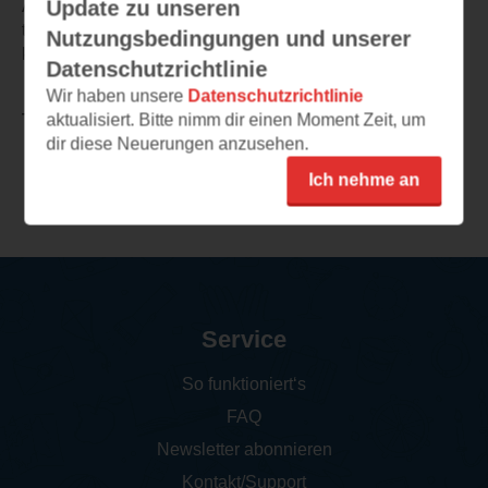
Update zu unseren
Alles in allem ist Anthony Ryan mal wieder ein richtig
toller Auftakt zu einer neuen Reihe gelungen und ich
Nutzungsbedingungen und unserer
kann es kaum erwarten, bis es mit Teil 2 weitergeht.
Datenschutzrichtlinie
Wir haben unsere
Datenschutzrichtlinie
aktualisiert. Bitte nimm dir einen Moment Zeit, um
TEILEN
dir diese Neuerungen anzusehen.
Ich nehme an
Weitere Rezensionen
Service
So funktioniert‘s
FAQ
Newsletter abonnieren
Kontakt/Support