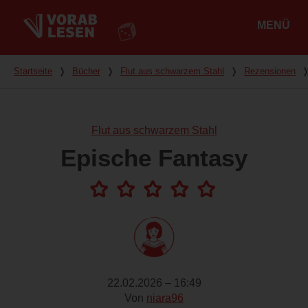
MENÜ
Hauptmenü
Du bist hier
Startseite
❭
Bücher
❭
Flut aus schwarzem Stahl
❭
Rezensionen
Flut aus schwarzem Stahl
Epische Fantasy
22.02.2026 – 16:49
Von
niara96