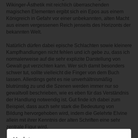
Wikinger-Ästhetik mit reichlich überraschenden
magischen Elementen ergibt sich ein Epos aus einem
Königreich in Gefahr vor einer unbekannten, alten Macht
aus einem vergessenen Reich jenseits des Horizonts der
bekannten Welt.
Natürlich dürfen dabei epische Schlachten sowie kleinere
Kampfhandlungen nicht fehlen und ich gebe zu, dass ich
normalerweise auf die sehr explizite Darstellung von
Gewalt gut verzichten kann. Wer sich damit besonders
schwer tut, sollte vielleicht die Finger von dem Buch
lassen. Allerdings geht es nie unverhältnismäßig
blutrünstig zu und die Szenen werden immer nur so
gewaltvoll beschrieben, wie es eben für das Verständnis
der Handlung notwendig ist. Gut finde ich dabei zum
Beispiel, dass auch sehr stark die Bedeutung von
Bildung hervorgehoben wird, indem die Gelehrte Elvine
allein mit ihrer Kenntnis der alten Schriften eine sehr
zentrale Figur wird.