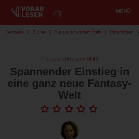
MENÜ
Hauptmenü
Du bist hier
Startseite
❭
Bücher
❭
Flut aus schwarzem Stahl
❭
Rezensionen
Flut aus schwarzem Stahl
Spannender Einstieg in
eine ganz neue Fantasy-
Welt