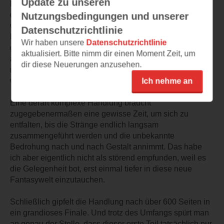
Update zu unseren
Die anderen Protagonisten überzeugen auf ihrer Art eher
durch Stärke und Härte als durch ihr Wissen, dennoch
Nutzungsbedingungen und unserer
werden sie überzeugend als Menschen aus Fleisch und
Datenschutzrichtlinie
Blut mit ihren ganz eigenen Schwächen und Dämonen
Wir haben unsere
Datenschutzrichtlinie
gezeichnet, was sie sehr greifbar macht. Und so fällt es
aktualisiert. Bitte nimm dir einen Moment Zeit, um
auch nicht schwer, am Ball zu bleiben, auch wenn man
dir diese Neuerungen anzusehen.
mal ein paar Kapitel abwarten muss, um ihr Schicksal
weiter verfolgen zu können.
Ich nehme an
Eine derart komplexe Handlung braucht
zugegebenermaßen eine gewisse Zeit, um sich zu
entfalten, bis die Stränge endlich langsam
zusammengeführt werden und die unbekannte
Bedrohung nach und nach Gestalt annimmt. Das habe
ich aber eigentlich nicht als störend empfunden, weil es
die Gelegenheit bot, erst einmal tiefer in diese neue
Fantasywelt einzutauchen.
Schließlich gipfelt die Handlung nach über 600 Seiten in
ein grandioses Finale. Und trotz des Umfangs spürt man
an genau der Stelle, dass dieser erste Teil tatsächlich nur