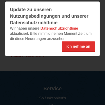
Lediglich die Verfolgungsjagd fand ich übertrieben und
Update zu unseren
ich hätte eine Jagd zu Fuß vorgezogen.
Nutzungsbedingungen und unserer
Alles in allem fand ich das Buch aber großartig und
Datenschutzrichtlinie
werde sicher die Serie weiterverfolgen.
Wir haben unsere
Datenschutzrichtlinie
aktualisiert. Bitte nimm dir einen Moment Zeit, um
dir diese Neuerungen anzusehen.
TEILEN
Ich nehme an
Weitere Rezensionen
Service
So funktioniert‘s