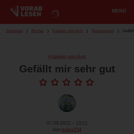
MENÜ
Hauptmenü
Du bist hier
Startseite
❭
Bücher
❭
Fräulein vom Amt
❭
Rezensionen
❭
Gefäll
Fräulein vom Amt
Gefällt mir sehr gut
07.09.2022 – 13:11
Von
balos234