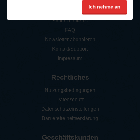
Service
Ich nehme an
So funktioniert‘s
FAQ
Newsletter abonnieren
Kontakt/Support
Impressum
Rechtliches
Nutzungsbedingungen
Datenschutz
Datenschutzeinstellungen
Barrierefreiheitserklärung
Geschäftskunden