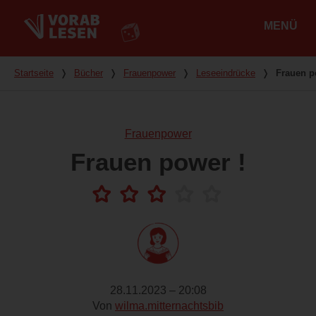
MENÜ
Hauptmenü
Du bist hier
Startseite
❭
Bücher
❭
Frauenpower
❭
Leseeindrücke
❭
Frauen p
Frauenpower
Frauen power !
28.11.2023 – 20:08
Von
wilma.mitternachtsbib