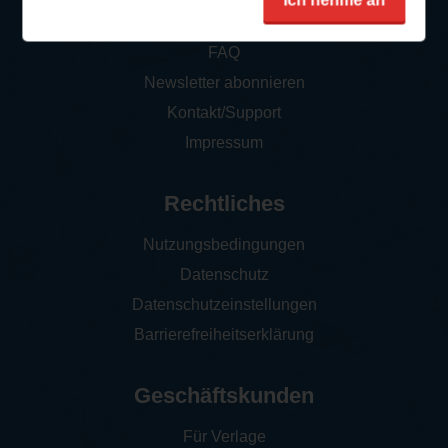
Ich nehme an
So funktioniert‘s
FAQ
Newsletter abonnieren
Kontakt/Support
Impressum
Rechtliches
Nutzungsbedingungen
Datenschutz
Datenschutzeinstellungen
Barrierefreiheitserklärung
Geschäftskunden
Für Verlage