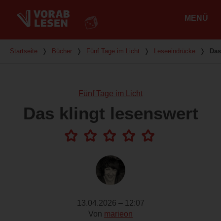
MENÜ
Hauptmenü
Du bist hier
Startseite
❭
Bücher
❭
Fünf Tage im Licht
❭
Leseeindrücke
❭
Das
Fünf Tage im Licht
Das klingt lesenswert
13.04.2026 – 12:07
Von
marieon