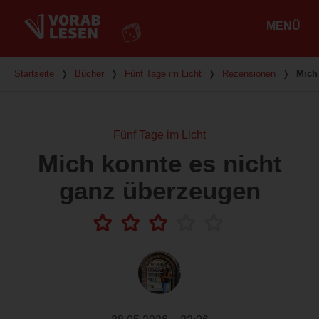
MENÜ
Hauptmenü
Du bist hier
Startseite
❭
Bücher
❭
Fünf Tage im Licht
❭
Rezensionen
❭
Mich
Fünf Tage im Licht
Mich konnte es nicht
ganz überzeugen