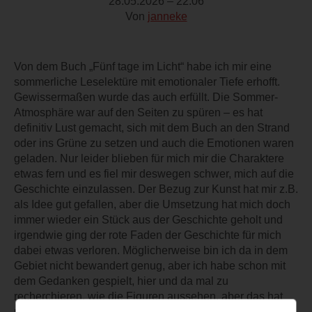
28.05.2026 – 22:06
Von
janneke
Von dem Buch „Fünf tage im Licht“ habe ich mir eine
sommerliche Leselektüre mit emotionaler Tiefe erhofft.
Gewissermaßen wurde das auch erfüllt. Die Sommer-
Atmosphäre war auf den Seiten zu spüren – es hat
definitiv Lust gemacht, sich mit dem Buch an den Strand
oder ins Grüne zu setzen und auch die Emotionen waren
geladen. Nur leider blieben für mich mir die Charaktere
etwas fern und es fiel mir deswegen schwer, mich auf die
Geschichte einzulassen. Der Bezug zur Kunst hat mir z.B.
als Idee gut gefallen, aber die Umsetzung hat mich doch
immer wieder ein Stück aus der Geschichte geholt und
irgendwie ging der rote Faden der Geschichte für mich
dabei etwas verloren. Möglicherweise bin ich da in dem
Gebiet nicht bewandert genug, aber ich habe schon mit
dem Gedanken gespielt, hier und da mal zu
recherchieren, wie die Figuren aussehen, aber das hat
mich noch viel mehr aus der Geschichte gezogen. Im