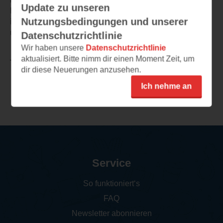
Update zu unseren
Endeffekt habe ich es auch nicht gemacht, aber
Nutzungsbedingungen und unserer
insgesamt hat mich das das Buch leider nicht ganz so
überzeugen können.
Datenschutzrichtlinie
Wir haben unsere
Datenschutzrichtlinie
aktualisiert. Bitte nimm dir einen Moment Zeit, um
TEILEN
dir diese Neuerungen anzusehen.
Ich nehme an
Weitere Rezensionen
Service
So funktioniert‘s
FAQ
Newsletter abonnieren