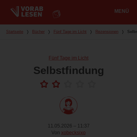
MENÜ
Hauptmenü
Du bist hier
Startseite
❭
Bücher
❭
Fünf Tage im Licht
❭
Rezensionen
❭
Selb
Fünf Tage im Licht
Selbstfindung
11.05.2026 – 11:37
Von
xobecksixo