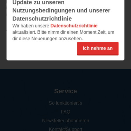
Update zu unseren
Ein Buch, welches Potenzial hat, das für meinen
Geschmack aber zu wenig genutzt wird. Sehr schade,
Nutzungsbedingungen und unserer
weil ich mir viel davon erhofft hatte.
Datenschutzrichtlinie
Wir haben unsere
Datenschutzrichtlinie
aktualisiert. Bitte nimm dir einen Moment Zeit, um
TEILEN
dir diese Neuerungen anzusehen.
Ich nehme an
Weitere Rezensionen
Service
So funktioniert‘s
FAQ
Newsletter abonnieren
Kontakt/Support