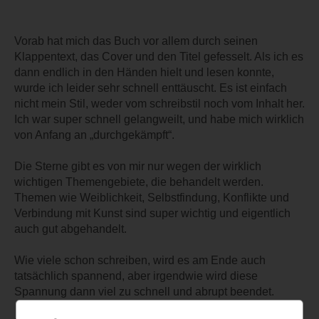
Vorab hat mich das Buch vor allem durch seinen
Klappentext, das Cover und den Titel gefesselt. Als ich es
dann endlich in den Händen hielt und lesen konnte,
wurde ich leider sehr schnell enttäuscht. Es ist einfach
nicht mein Stil, weder vom schreibstil noch vom Inhalt her.
Ich war super schnell gelangweilt, und habe mich wirklich
von Anfang an „durchgekämpft“.
Die Sterne gibt es von mir nur wegen der wirklich
wichtigen Themengebiete, die behandelt werden.
Themen wie Weiblichkeit, Selbstfindung, Konflikte und
Verbindung mit Kunst sind super wichtig und eigentlich
auch gut abgehandelt.
Wie viele schon schreiben, wird es am Ende auch
tatsächlich spannend, aber irgendwie wird diese
Spannung dann viel zu schnell und abrupt beendet.