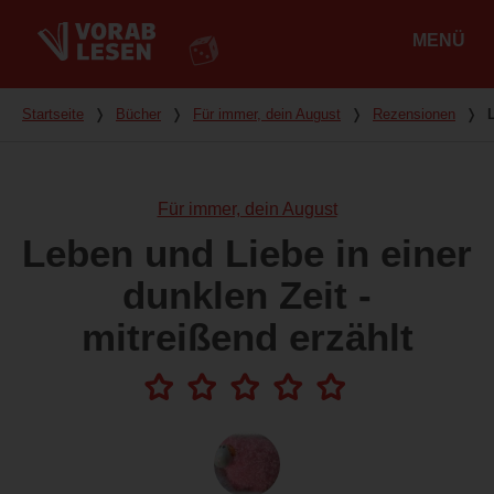
MENÜ
Hauptmenü
Du bist hier
Startseite
❭
Bücher
❭
Für immer, dein August
❭
Rezensionen
❭
Für immer, dein August
Leben und Liebe in einer
dunklen Zeit -
mitreißend erzählt