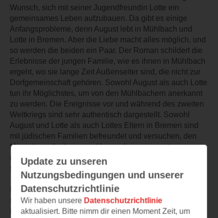
Wunsch, sich mit seiner Jugendfreundin Lotte ein
gemeinsames Leben aufzubauen. Da gibt es einige
Anfangsprobleme, denn August lebt in Mühlbach und
Lotte in Bremen. Aber die Liebe macht alles möglich, und
so werden die beiden ein Paar. Der Roman schildert die
Erlebnisse der jungen Familie, wie es ihnen in Mühlbach
ergeht, wo sie lange Zeit Außenseiter sind, die nicht zur
Dorfgemeinschaft gehören. Sowohl August als auch Lotte
tun ihr Möglichstes, um von den Mühlbachern anerkannt
zu werden. Die Ereignisse vor und während des zweiten
Weltkriegs sind sehr authentisch dargestellt. Sowohl
August und Lotte als auch Lottes Eltern in Bremen sind
mit jüdischen Familien befreundet und versuchen, den
Menschen, die ihnen am Herzen liegen, so gut wie
möglich zu helfen, aber nicht immer gelingt dies, ohne
Update zu unseren
sich selbst verdächtig zu machen.
Nutzungsbedingungen und unserer
Datenschutzrichtlinie
Es ist ein beeindruckender, berührender Roman, der mit
starken Charakteren aufwartet. Die fiktiven Personen und
Wir haben unsere
Datenschutzrichtlinie
ihre Schicksale stehen für so viele andere, denen es in
aktualisiert. Bitte nimm dir einen Moment Zeit, um