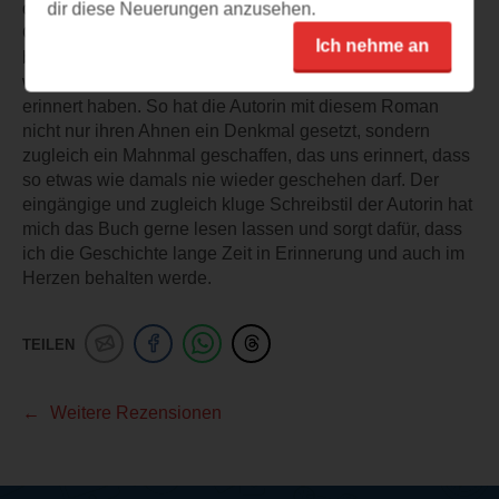
der Realität ähnlich erging. Augusts und Lottes
dir diese Neuerungen anzusehen.
Geschichte ist ergreifend und wühlt auf. Es gab für mich
Ich nehme an
beim Lesen einige Momente, wo ich innehalten musste,
weil mich geschilderte Situationen an die aktuelle Lage
erinnert haben. So hat die Autorin mit diesem Roman
nicht nur ihren Ahnen ein Denkmal gesetzt, sondern
zugleich ein Mahnmal geschaffen, das uns erinnert, dass
so etwas wie damals nie wieder geschehen darf. Der
eingängige und zugleich kluge Schreibstil der Autorin hat
mich das Buch gerne lesen lassen und sorgt dafür, dass
ich die Geschichte lange Zeit in Erinnerung und auch im
Herzen behalten werde.
TEILEN
Weitere Rezensionen