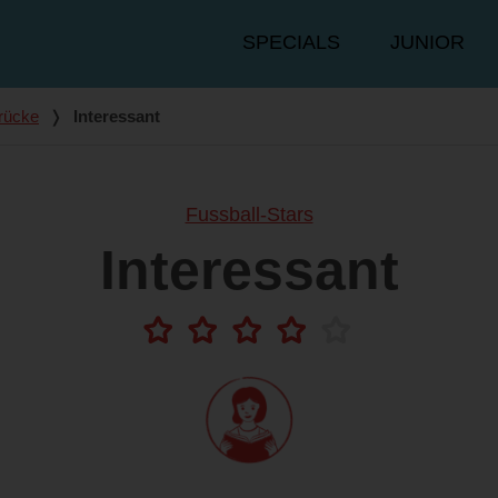
Hauptmenü
SPECIALS
JUNIOR
rücke
❭
Interessant
Fussball-Stars
Interessant