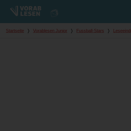
Du bist hier
Startseite
❭
Vorablesen Junior
❭
Fussball-Stars
❭
Leseeind