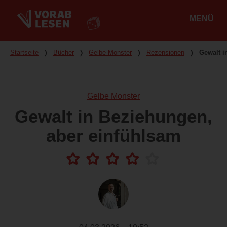
MENÜ
Hauptmenü
Du bist hier
Startseite
❭
Bücher
❭
Gelbe Monster
❭
Rezensionen
❭
Gewalt i
Gelbe Monster
Gewalt in Beziehungen,
aber einfühlsam