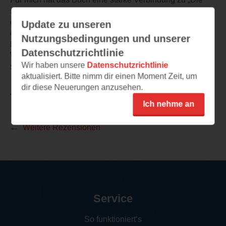
schönste Version“ von Ruth Maria Thomas, denn auch
dort geht es um eine Frau, die Gewalt in einer Beziehung
Update zu unseren
erlebt und mit Rückblicken arbeitet. Der Titel gelbe
Nutzungsbedingungen und unserer
Monster nimmt Bezug zu der vergilbten Tapete in ihrer
Datenschutzrichtlinie
Wohnung und den Monstern und Dämonen, mit denen
Wir haben unsere
Datenschutzrichtlinie
sie in der Dunkelheit zurechtkommen muss.
aktualisiert. Bitte nimm dir einen Moment Zeit, um
dir diese Neuerungen anzusehen.
TEILEN
Ich nehme an
Weitere Rezensionen
Service
So funktioniert‘s