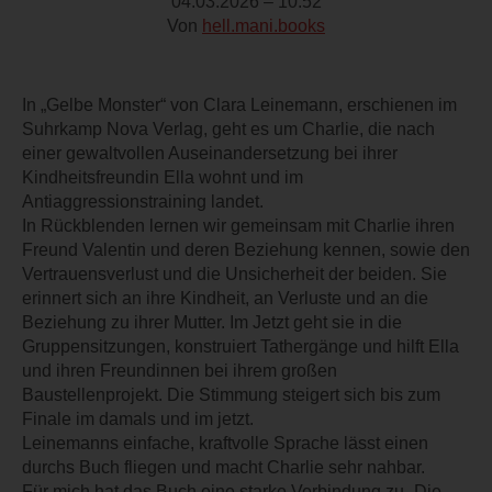
04.03.2026 – 10:52
Von
hell.mani.books
In „Gelbe Monster“ von Clara Leinemann, erschienen im
Suhrkamp Nova Verlag, geht es um Charlie, die nach
einer gewaltvollen Auseinandersetzung bei ihrer
Kindheitsfreundin Ella wohnt und im
Antiaggressionstraining landet.
In Rückblenden lernen wir gemeinsam mit Charlie ihren
Freund Valentin und deren Beziehung kennen, sowie den
Vertrauensverlust und die Unsicherheit der beiden. Sie
erinnert sich an ihre Kindheit, an Verluste und an die
Beziehung zu ihrer Mutter. Im Jetzt geht sie in die
Gruppensitzungen, konstruiert Tathergänge und hilft Ella
und ihren Freundinnen bei ihrem großen
Baustellenprojekt. Die Stimmung steigert sich bis zum
Finale im damals und im jetzt.
Leinemanns einfache, kraftvolle Sprache lässt einen
durchs Buch fliegen und macht Charlie sehr nahbar.
Für mich hat das Buch eine starke Verbindung zu „Die