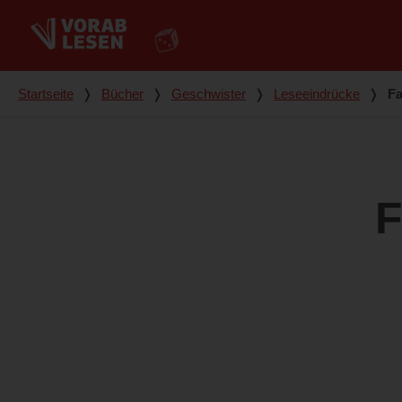
Du bist hier
Startseite
❭
Bücher
❭
Geschwister
❭
Leseeindrücke
❭
Fa
F