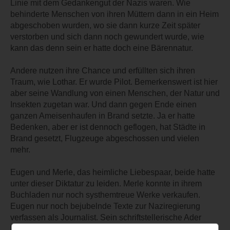
Linie mit dem Gedankengut der Nazis waren. Wie
behinderte Menschen von ihren Müttern dann in ein Heim
abgeschoben wurden, wo sie dann kurze Zeit später
verstorben und sich dann noch gewundert wurde, wie
kann das denn sein er hatte doch eine Bärennatur.
Andere nutzen ihre Chance und erfüllten sich ihren
Traum, wie Lothar. Er wurde Pilot. Bemerkenswert ist hier
aber seine Wandlung von einen Menschen, der Natur und
Insekten zugetan war. Und dann gegen Ende einen
ganzen Ameisenhaufen in Brand setzte. Ja er hatte
Bedenken, aber er ist dennoch geflogen, hat Städte in
Brand gesetzt, Flugzeuge abgeschossen und vielen
mehr.
Eugen und Merle, das heimliche Liebespaar, beide hatte
unter dieser Diktatur zu leiden. Merle konnte in ihrem
Buchladen nur noch systhemtreue Werke verkaufen.
Eugen nur noch bejubelnde Texte zur Naziregierung
verfassen als Journalist. Sein schriftstellerische Ader
konnte er nur in einem eigenen Werk zu Ginsterburg