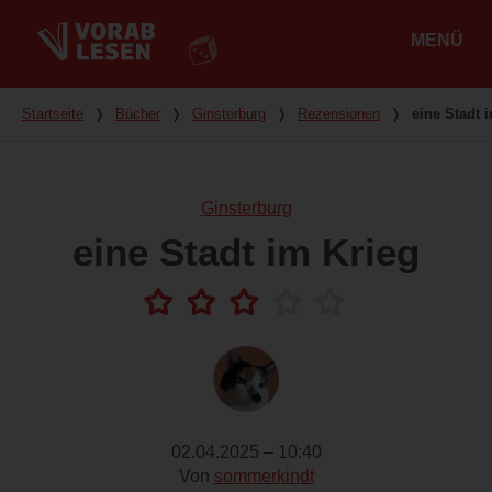
MENÜ
Hauptmenü
Du bist hier
Startseite
❭
Bücher
❭
Ginsterburg
❭
Rezensionen
❭
eine Stadt 
Ginsterburg
eine Stadt im Krieg
02.04.2025 – 10:40
Von
sommerkindt