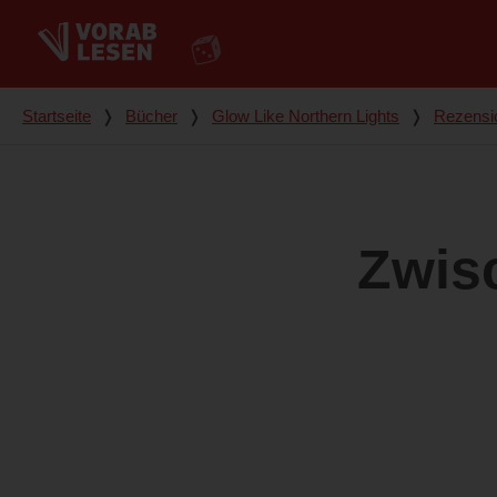
Du bist hier
Startseite
❭
Bücher
❭
Glow Like Northern Lights
❭
Rezensi
Zwis